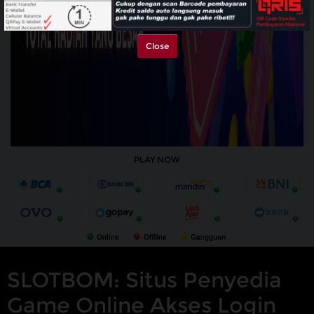
Referral
Close
Promosi
Hubungi Kami
Live Chat
Pengaduan Customer
PLAY NOW
Pilih Bahasa:
MASUK
DAFTAR
&copy; SLOTBOM: Situs Penyedia Game Online
SLOTBOM: Situs Penyedia
Akses Login Terkini Slotbom88. Hak Cipta
Dilindungi.
Game Online Akses Login