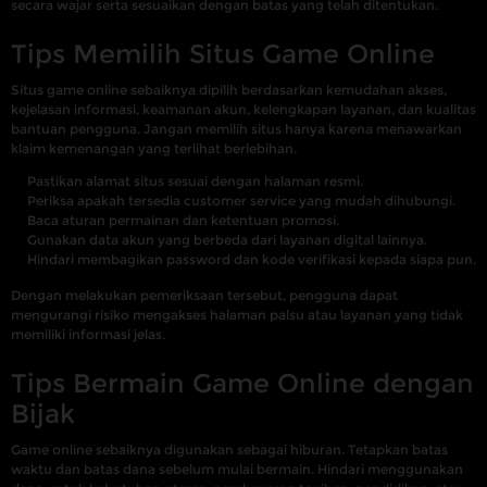
secara wajar serta sesuaikan dengan batas yang telah ditentukan.
Tips Memilih Situs Game Online
Situs game online sebaiknya dipilih berdasarkan kemudahan akses,
kejelasan informasi, keamanan akun, kelengkapan layanan, dan kualitas
bantuan pengguna. Jangan memilih situs hanya karena menawarkan
klaim kemenangan yang terlihat berlebihan.
Pastikan alamat situs sesuai dengan halaman resmi.
Periksa apakah tersedia customer service yang mudah dihubungi.
Baca aturan permainan dan ketentuan promosi.
Gunakan data akun yang berbeda dari layanan digital lainnya.
Hindari membagikan password dan kode verifikasi kepada siapa pun.
Dengan melakukan pemeriksaan tersebut, pengguna dapat
mengurangi risiko mengakses halaman palsu atau layanan yang tidak
memiliki informasi jelas.
Tips Bermain Game Online dengan
Bijak
Game online sebaiknya digunakan sebagai hiburan. Tetapkan batas
waktu dan batas dana sebelum mulai bermain. Hindari menggunakan