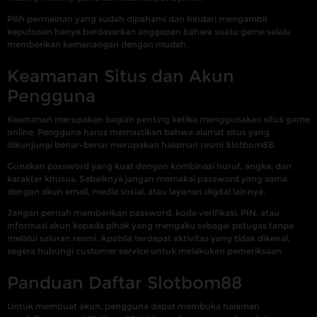
Pilih permainan yang sudah dipahami dan hindari mengambil
keputusan hanya berdasarkan anggapan bahwa suatu game selalu
memberikan kemenangan dengan mudah.
Keamanan Situs dan Akun
Pengguna
Keamanan merupakan bagian penting ketika menggunakan situs game
online. Pengguna harus memastikan bahwa alamat situs yang
dikunjungi benar-benar merupakan halaman resmi Slotbom88.
Gunakan password yang kuat dengan kombinasi huruf, angka, dan
karakter khusus. Sebaiknya jangan memakai password yang sama
dengan akun email, media sosial, atau layanan digital lainnya.
Jangan pernah memberikan password, kode verifikasi, PIN, atau
informasi akun kepada pihak yang mengaku sebagai petugas tanpa
melalui saluran resmi. Apabila terdapat aktivitas yang tidak dikenal,
segera hubungi customer service untuk melakukan pemeriksaan.
Panduan Daftar Slotbom88
Untuk membuat akun, pengguna dapat membuka halaman