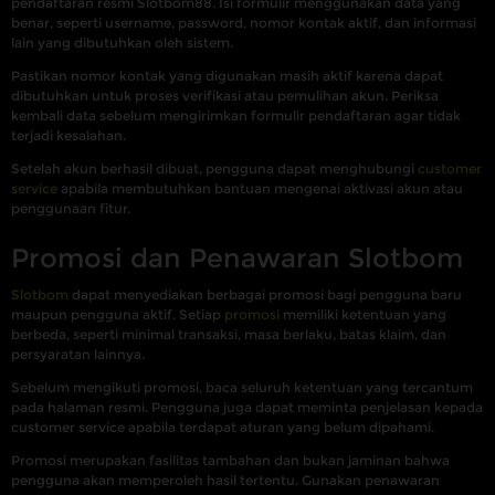
pendaftaran resmi Slotbom88. Isi formulir menggunakan data yang
benar, seperti username, password, nomor kontak aktif, dan informasi
lain yang dibutuhkan oleh sistem.
Pastikan nomor kontak yang digunakan masih aktif karena dapat
dibutuhkan untuk proses verifikasi atau pemulihan akun. Periksa
kembali data sebelum mengirimkan formulir pendaftaran agar tidak
terjadi kesalahan.
Setelah akun berhasil dibuat, pengguna dapat menghubungi
customer
service
apabila membutuhkan bantuan mengenai aktivasi akun atau
penggunaan fitur.
Promosi dan Penawaran Slotbom
Slotbom
dapat menyediakan berbagai promosi bagi pengguna baru
maupun pengguna aktif. Setiap
promosi
memiliki ketentuan yang
berbeda, seperti minimal transaksi, masa berlaku, batas klaim, dan
persyaratan lainnya.
Sebelum mengikuti promosi, baca seluruh ketentuan yang tercantum
pada halaman resmi. Pengguna juga dapat meminta penjelasan kepada
customer service apabila terdapat aturan yang belum dipahami.
Promosi merupakan fasilitas tambahan dan bukan jaminan bahwa
pengguna akan memperoleh hasil tertentu. Gunakan penawaran