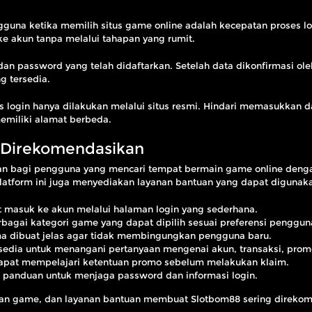
ngguna ketika memilih situs game online adalah kecepatan proses
e akun tanpa melalui tahapan yang rumit.
 password yang telah didaftarkan. Setelah data dikonfirmasi o
 tersedia.
 login hanya dilakukan melalui situs resmi. Hindari memasukkan 
memiliki alamat berbeda.
 Direkomendasikan
han bagi pengguna yang mencari tempat bermain game online denga
latform ini juga menyediakan layanan bantuan yang dapat diguna
masuk ke akun melalui halaman login yang sederhana.
rbagai kategori game yang dapat dipilih sesuai preferensi penggun
 dibuat jelas agar tidak membingungkan pengguna baru.
sedia untuk menangani pertanyaan mengenai akun, transaksi, promo
pat mempelajari ketentuan promo sebelum melakukan klaim.
panduan untuk menjaga password dan informasi login.
pan game, dan layanan bantuan membuat Slotbom88 sering direkom