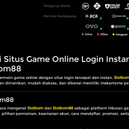
Tanggung Jawab
Metode Pembayaran
Situs Game Online Login Instan
bom88
rmain game online dengan situs login tercepat dan instan.
Slotbo
n dimainkan, mudah diakses, dan dikenal memiliki mekanisme p
om88
baca mengenal
Slotbom
dan
Slotbom88
sebagai platform hiburan g
stan, pilihan permainan, keamanan akun, cara mendaftar, promosi, 