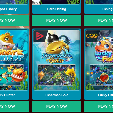
pot Fishery
Hero Fishing
Fishing 
AY NOW
PLAY NOW
PLAY 
rk Hunter
Fisherman Gold
Lucky Fis
AY NOW
PLAY NOW
PLAY 