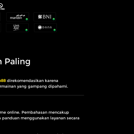
 Paling
m88
direkomendasikan karena
ermainan yang gampang dipahami.
ame online. Pembahasan mencakup
serta panduan menggunakan layanan secara