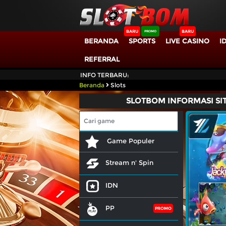
BARU
BARU
PROMO
BERANDA
SPORTS
LIVE CASINO
I
REFERRAL
INFO TERBARU:
Beranda
Slots
SLOTBOM INFORMASI SI
Game Populer
Stream n' Spin
IDN
PP
PROMO