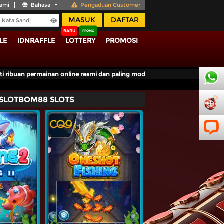
ami
Bahasa
Pengaduan Customer
DAFTAR
BARU
PROMO
LE
IDNRAFFLE
LOTTERY
PROMOSI
n permainan online resmi dan paling modern di Indonesia ---
Situs 
 SLOTBOM88 SLOTS