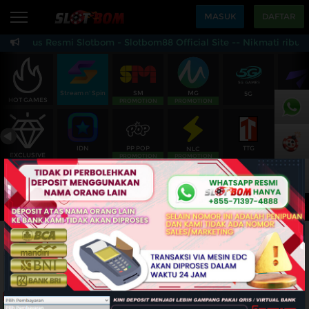
Beranda
MASUK
DAFTAR
Situs Resmi Slotbom - Slotbom88 Official Site -- Nikmati ribuan
Sports
BARU
PROMO
Live Casino
BARU
SM
MG
PS
Stream n' Spin
5G
IDNPoker
BARU
HOT GAMES
PROMOTION
PROMOTION
+855
Slots
PROMO
Ind
PP POP
TTG
IDN
NLC
SG
IDNLIVE
EXCLUSIVE
BARU
PROMOTION
PROMOTION
PROMO
Live
Stream N Spin
PG
PT
PP
HB
JILI
NEW GAMES
Arcade
PROMOTION
PROMOTION
PROMOTION
NE
PROMO
Table Games
Lottery
BARU
PROMO
IDNRaffle