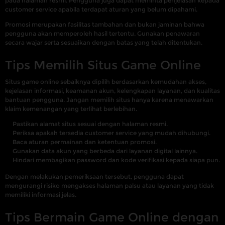
pada halaman resmi. Pengguna juga dapat meminta penjelasan kepada
customer service apabila terdapat aturan yang belum dipahami.
Promosi merupakan fasilitas tambahan dan bukan jaminan bahwa
pengguna akan memperoleh hasil tertentu. Gunakan penawaran
secara wajar serta sesuaikan dengan batas yang telah ditentukan.
Tips Memilih Situs Game Online
Situs game online sebaiknya dipilih berdasarkan kemudahan akses,
kejelasan informasi, keamanan akun, kelengkapan layanan, dan kualitas
bantuan pengguna. Jangan memilih situs hanya karena menawarkan
klaim kemenangan yang terlihat berlebihan.
Pastikan alamat situs sesuai dengan halaman resmi.
Periksa apakah tersedia customer service yang mudah dihubungi.
Baca aturan permainan dan ketentuan promosi.
Gunakan data akun yang berbeda dari layanan digital lainnya.
Hindari membagikan password dan kode verifikasi kepada siapa pun.
Dengan melakukan pemeriksaan tersebut, pengguna dapat
mengurangi risiko mengakses halaman palsu atau layanan yang tidak
memiliki informasi jelas.
Tips Bermain Game Online dengan