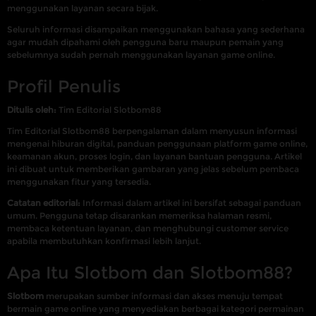
menggunakan layanan secara bijak.
Seluruh informasi disampaikan menggunakan bahasa yang sederhana
agar mudah dipahami oleh pengguna baru maupun pemain yang
sebelumnya sudah pernah menggunakan layanan game online.
Profil Penulis
Ditulis oleh:
Tim Editorial Slotbom88
Tim Editorial Slotbom88 berpengalaman dalam menyusun informasi
mengenai hiburan digital, panduan penggunaan platform game online,
keamanan akun, proses login, dan layanan bantuan pengguna. Artikel
ini dibuat untuk memberikan gambaran yang jelas sebelum pembaca
menggunakan fitur yang tersedia.
Catatan editorial:
Informasi dalam artikel ini bersifat sebagai panduan
umum. Pengguna tetap disarankan memeriksa halaman resmi,
membaca ketentuan layanan, dan menghubungi customer service
apabila membutuhkan konfirmasi lebih lanjut.
Apa Itu Slotbom dan Slotbom88?
Slotbom
merupakan sumber informasi dan akses menuju tempat
bermain game online yang menyediakan berbagai kategori permainan