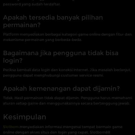
password yang sudah terdaftar.
Apakah tersedia banyak pilihan
permainan?
Platform menyediakan berbagai kategori game online dengan fitur dan
mekanisme permainan yang berbeda-beda.
Bagaimana jika pengguna tidak bisa
login?
Periksa kembali data login dan koneksi internet. Jika masalah berlanjut,
pengguna dapat menghubungi customer service resmi.
Apakah kemenangan dapat dijamin?
Tidak. Hasil permainan tidak dapat dijamin. Pengguna harus memahami
aturan setiap game dan menggunakannya secara bertanggung jawab.
Kesimpulan
Slotbom
menyediakan informasi mengenai tempat bermain game
online dengan akses situs dan login yang cepat. Slotbom88