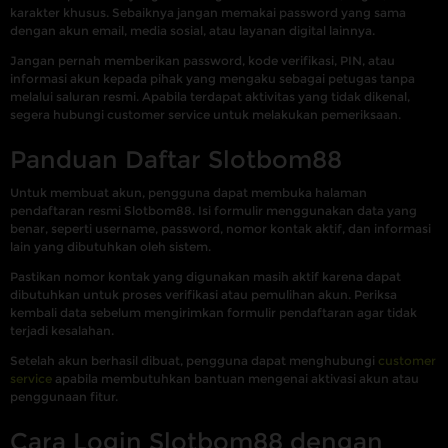
karakter khusus. Sebaiknya jangan memakai password yang sama
dengan akun email, media sosial, atau layanan digital lainnya.
Jangan pernah memberikan password, kode verifikasi, PIN, atau
informasi akun kepada pihak yang mengaku sebagai petugas tanpa
melalui saluran resmi. Apabila terdapat aktivitas yang tidak dikenal,
segera hubungi customer service untuk melakukan pemeriksaan.
Panduan Daftar Slotbom88
Untuk membuat akun, pengguna dapat membuka halaman
pendaftaran resmi Slotbom88. Isi formulir menggunakan data yang
benar, seperti username, password, nomor kontak aktif, dan informasi
lain yang dibutuhkan oleh sistem.
Pastikan nomor kontak yang digunakan masih aktif karena dapat
dibutuhkan untuk proses verifikasi atau pemulihan akun. Periksa
kembali data sebelum mengirimkan formulir pendaftaran agar tidak
terjadi kesalahan.
Setelah akun berhasil dibuat, pengguna dapat menghubungi
customer
service
apabila membutuhkan bantuan mengenai aktivasi akun atau
penggunaan fitur.
Cara Login Slotbom88 dengan